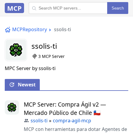
MCP
Search
MCPRepository
ssolis-ti
ssolis-ti
3 MCP Server
MPC Server by ssolis-ti
Newest
MCP Server: Compra Ágil v2 —
Mercado Público de Chile 🇨🇱
ssolis-ti
»
compra-agil-mcp
MCP con herramientas para dotar Agentes de