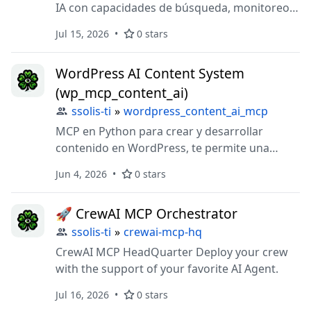
IA con capacidades de búsqueda, monitoreo y
asistencia en compras publicas. Mercado
Jul 15, 2026
0 stars
Publico Chile.
WordPress AI Content System
(wp_mcp_content_ai)
ssolis-ti
»
wordpress_content_ai_mcp
MCP en Python para crear y desarrollar
contenido en WordPress, te permite una
publicación con generación de imagen, SEO y
Jun 4, 2026
0 stars
varias herramientas disponibles.
🚀 CrewAI MCP Orchestrator
ssolis-ti
»
crewai-mcp-hq
CrewAI MCP HeadQuarter Deploy your crew
with the support of your favorite AI Agent.
Jul 16, 2026
0 stars