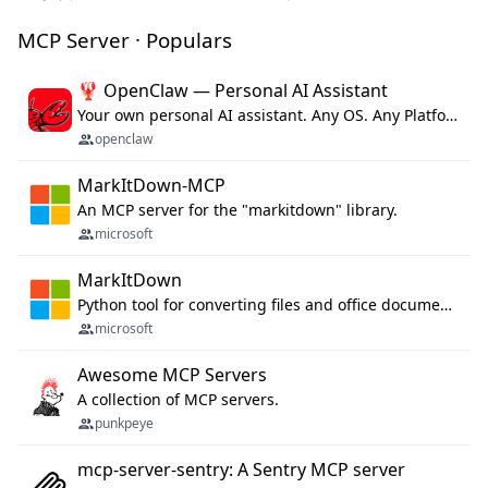
MCP Server · Populars
🦞 OpenClaw — Personal AI Assistant
Your own personal AI assistant. Any OS. Any Platform. The lobster way. 🦞
openclaw
MarkItDown-MCP
An MCP server for the "markitdown" library.
microsoft
MarkItDown
Python tool for converting files and office documents to Markdown.
microsoft
Awesome MCP Servers
A collection of MCP servers.
punkpeye
mcp-server-sentry: A Sentry MCP server