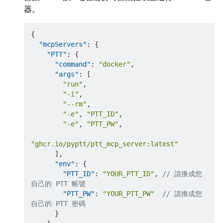
器。
{
"mcpServers"
:
{
"PTT"
:
{
"command"
:
"docker"
,
"args"
:
[
"run"
,
"-i"
,
"--rm"
,
"-e"
,
"PTT_ID"
,
"-e"
,
"PTT_PW"
,
"ghcr.io/pyptt/ptt_mcp_server:latest"
]
,
"env"
:
{
"PTT_ID"
:
"YOUR_PTT_ID"
,
// 請換成您
自己的 PTT 帳號
"PTT_PW"
:
"YOUR_PTT_PW"
// 請換成您
自己的 PTT 密碼
}