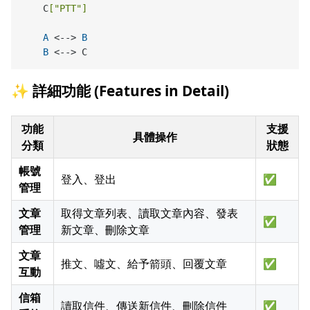
    C
[
"PTT"
]
A
 <--> 
B
B
✨ 詳細功能 (Features in Detail)
功能
支援
具體操作
分類
狀態
帳號
登入、登出
✅
管理
文章
取得文章列表、讀取文章內容、發表
✅
管理
新文章、刪除文章
文章
推文、噓文、給予箭頭、回覆文章
✅
互動
信箱
讀取信件、傳送新信件、刪除信件
✅