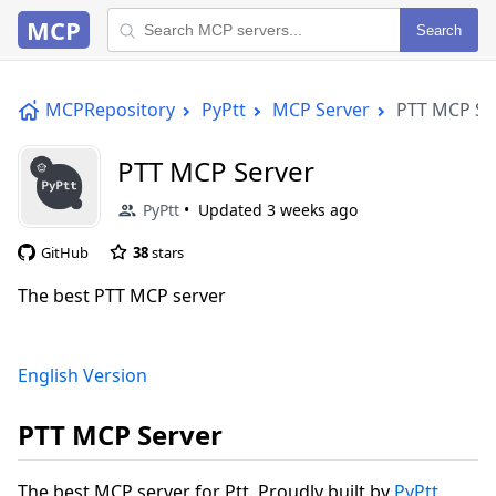
MCP
Search
MCPRepository
PyPtt
MCP Server
PTT MCP Se
PTT MCP Server
PyPtt
Updated
3 weeks ago
GitHub
38
stars
The best PTT MCP server
English Version
PTT MCP Server
The best MCP server for Ptt. Proudly built by
PyPtt