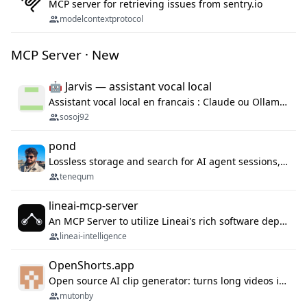
MCP server for retrieving issues from sentry.io
modelcontextprotocol
MCP Server · New
🤖 Jarvis — assistant vocal local
Assistant vocal local en francais : Claude ou Ollama (offline), domotique Hue, OBS, agenda, navigateur, appels Twilio, serveur MCP. Python.
sosoj92
pond
Lossless storage and search for AI agent sessions, across every agentic client.
tenequm
lineai-mcp-server
An MCP Server to utilize Lineai's rich software dependency data in your AI programming assistant.
lineai-intelligence
OpenShorts.app
Open source AI clip generator: turns long videos into viral 9:16 shorts with AI moment detection, face tracking, subtitles and dubbing. Self-host free with Docker (MIT), or use the cloud with GPU speed from $12/mo. MCP server and API for AI agents.
mutonby