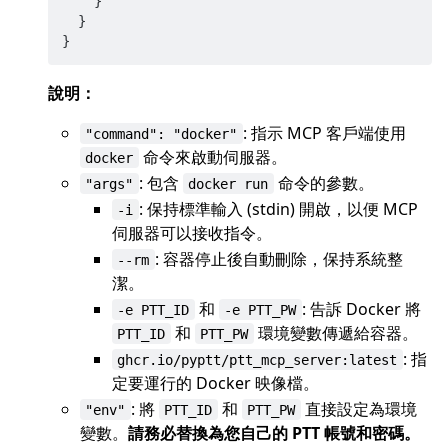
}
}
}
說明：
: 指示 MCP 客戶端使用
"command": "docker"
命令來啟動伺服器。
docker
: 包含
命令的參數。
"args"
docker run
: 保持標準輸入 (stdin) 開啟，以便 MCP
-i
伺服器可以接收指令。
: 容器停止後自動刪除，保持系統整
--rm
潔。
和
: 告訴 Docker 將
-e PTT_ID
-e PTT_PW
和
環境變數傳遞給容器。
PTT_ID
PTT_PW
: 指
ghcr.io/pyptt/ptt_mcp_server:latest
定要運行的 Docker 映像檔。
: 將
和
直接設定為環境
"env"
PTT_ID
PTT_PW
變數。
請務必替換為您自己的 PTT 帳號和密碼。