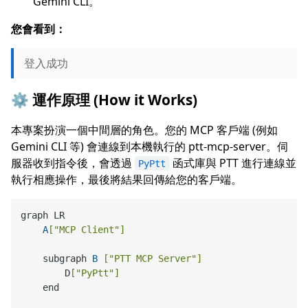
Gemini CLI。
您會看到：
登入成功
⚙️ 運作原理 (How it Works)
本專案扮演一個中間層的角色。您的 MCP 客戶端 (例如
Gemini CLI 等) 會連線到本機執行的 ptt-mcp-server。伺
服器收到指令後，會透過
函式庫與 PTT 進行連線並
PyPtt
執行相應操作，最後將結果回傳給您的客戶端。
graph LR

A
[
"MCP Client"
]
    subgraph 
B
[
"PTT MCP Server"
]
        D
[
"PyPtt"
]
    end
